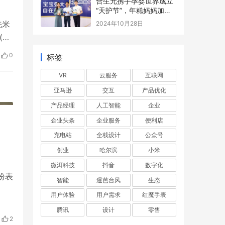
合生元携手孕婴世界成立
“天护节”，年糕妈妈加盟
活动助力大众解锁科学育
洗米
2024年10月28日
儿理念
(绰
0
标签
VR
云服务
互联网
亚马逊
交互
产品优化
产品经理
人工智能
企业
企业头条
企业服务
便利店
充电站
全栈设计
公众号
创业
哈尔滨
小米
微洱科技
抖音
数字化
纷表
智能
暹芭台风
生态
用户体验
用户需求
红魔手表
腾讯
设计
零售
2