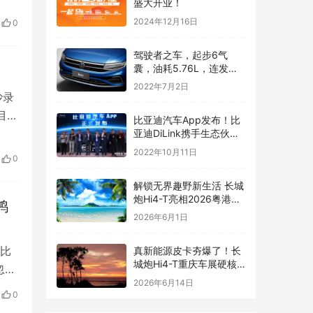
盛大开业！
2024年12月16日
0
驾驶者之车，起步6气
囊，油耗5.76L，连发动
机都是顶级水平——汽车
2022年7月2日
快讯
沙录
目里
比亚迪汽车App发布！比
亚迪DiLink携手生态伙伴
打造数字化座舱
2022年10月11日
0
解锁无界趣野新生活 长城
炮Hi4-T亮相2026粤港澳
鸿
大湾区车展
2026年6月1日
比
真新能源皮卡夯爆了！长
城炮Hi4-T重庆车展硬核
忽
上市14.98万元起
2026年6月14日
0