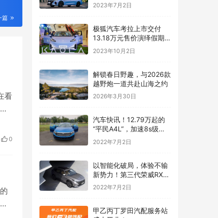
得到标准答案
2023年7月2日
一篇
极狐汽车考拉上市交付
13.18万元售价演绎假期
遛娃新姿态
2023年10月2日
解锁春日野趣，与2026款
越野炮一道共赴山海之约
在看
2026年3月30日
，
汽车快讯！12.79万起的
“平民A4L”，加速8s级，
一公里五毛钱，上市就锁
0
2022年7月2日
定爆款
以智能化破局，体验不输
新势力！第三代荣威RX5
有很高的期待
2022年7月2日
的
甲乙丙丁罗田汽配服务站