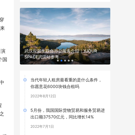
穿
人来
事演
更 新股
武汉应届生联合办公服务介绍｜Y/OUR
2026武
SPACE武汉站参考
求可参考
个国
当代年轻人租房最看重的是什么条件，
中
你愿意花6000块钱合租吗
2022年8月12日
程
5月份，我国国际货物贸易和服务贸易进
之
出口额37570亿元，同比增长14%
2022年7月1日