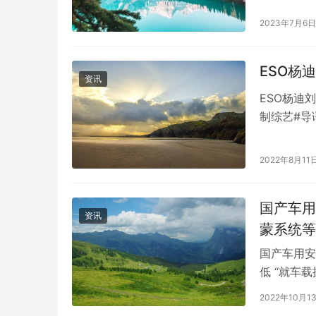
2023年7月6日
ESO杨
资讯
ESO杨迪
制综艺#导
会碰撞出怎
2022年8月11
国产车用
资讯
蒙系统等
国产车用安
低 “就车
视。很多车
2022年10月1