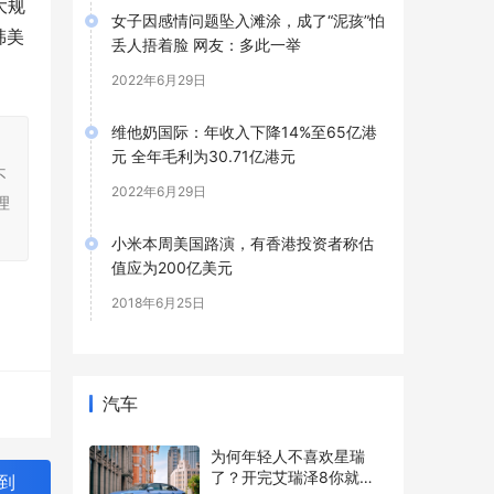
大规
女子因感情问题坠入滩涂，成了“泥孩”怕
韩美
丢人捂着脸 网友：多此一举
2022年6月29日
维他奶国际：年收入下降14%至65亿港
，
元 全年毛利为30.71亿港元
不
2022年6月29日
理
小米本周美国路演，有香港投资者称估
值应为200亿美元
2018年6月25日
汽车
为何年轻人不喜欢星瑞
了？开完艾瑞泽8你就能
到