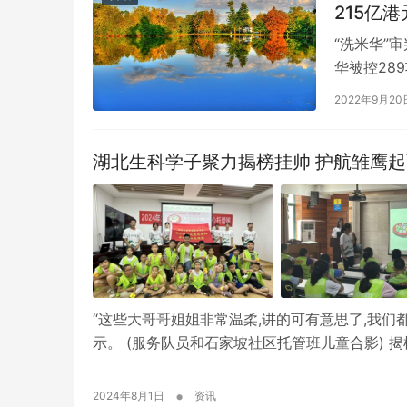
215亿港
“洗米华”
华被控28
号“西米花
2022年9月20
湖北生科学子聚力揭榜挂帅 护航
“这些大哥哥姐姐非常温柔,讲的可有意思了,我
示。 (服务队员和石家坡社区托管班儿童合影) 
•
2024年8月1日
资讯