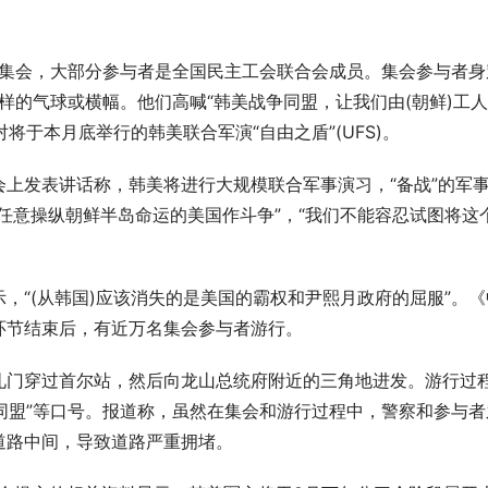
了集会，大部分参与者是全国民主工会联合会成员。集会参与者身
字样的气球或横幅。他们高喊“韩美战争同盟，让我们由(朝鲜)工
将于本月底举行的韩美联合军演“自由之盾”(UFS)。
上发表讲话称，韩美将进行大规模联合军事演习，“备战”的军
九典少年行首站楚韵岐黄亲子夏令
国货品牌“活力28”完成重大工商变
东阵容浮现
任意操纵朝鲜半岛命运的美国作斗争”，“我们不能容忍试图将这
，“(从韩国)应该消失的是美国的霸权和尹熙月政府的屈服”。《
环节结束后，有近万名集会参与者游行。
礼门穿过首尔站，然后向龙山总统府附近的三角地进发。游行过
美同盟”等口号。报道称，虽然在集会和游行过程中，警察和参与者
道路中间，导致道路严重拥堵。