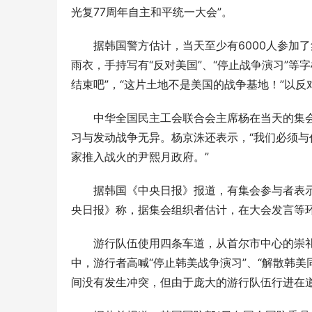
光复77周年自主和平统一大会”。
据韩国警方估计，当天至少有6000人参加
雨衣，手持写有“反对美国”、“停止战争演习”等
结束吧”，“这片土地不是美国的战争基地！”以反对
中华全国民主工会联合会主席杨在当天的集会
大国育儿·
营走进嘉鱼
习与发动战争无异。杨京洙还表示，“我们必须与
家推入战火的尹熙月政府。”
据韩国《中央日报》报道，有集会参与者表示
央日报》称，据集会组织者估计，在大会发言等
游行队伍使用四条车道，从首尔市中心的崇
中，游行者高喊“停止韩美战争演习”、“解散韩
间没有发生冲突，但由于庞大的游行队伍行进在