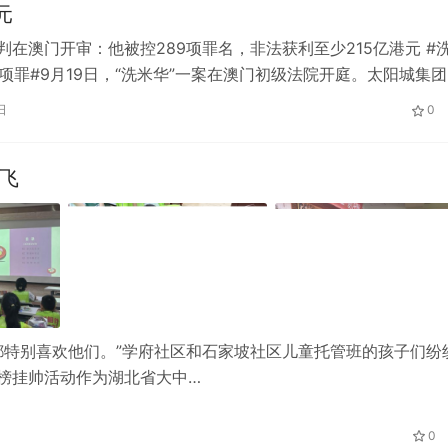
元
审判在澳门开审：他被控289项罪名，非法获利至少215亿港元 #
9项罪#9月19日，“洗米华”一案在澳门初级法院开庭。太阳城集团
”)创始人周焯…
日
0
雏鹰起飞
们都特别喜欢他们。”学府社区和石家坡社区儿童托管班的孩子们纷
揭榜挂帅活动作为湖北省大中…
0