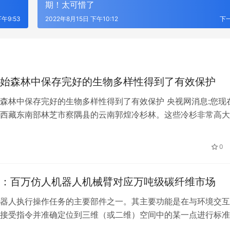
期！太可惜了
下午9:53
2022年8月15日 下午10:12
下
始森林中保存完好的生物多样性得到了有效保护
森林中保存完好的生物多样性得到了有效保护 央视网消息:您现
西藏东南部林芝市察隅县的云南郭煌冷杉林。这些冷杉非常高大
有83.2米，相当于28层楼的…
0
：百万仿人机器人机械臂对应万吨级碳纤维市场
器人执行操作任务的主要部件之一。其主要功能是在与环境交互
接受指令并准确定位到三维（或二维）空间中的某一点进行标准
机械臂作为运动部件，必须满足重量轻、…