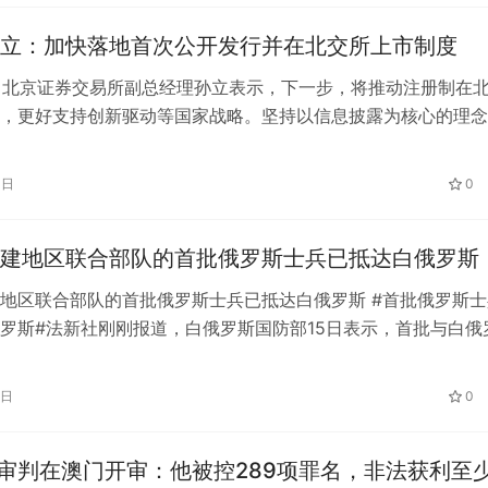
立：加快落地首次公开发行并在北交所上市制度
日，北京证券交易所副总经理孙立表示，下一步，将推动注册制在
，更好支持创新驱动等国家战略。坚持以信息披露为核心的理念
做好科技金融、绿色金融、普惠金…
3日
0
建地区联合部队的首批俄罗斯士兵已抵达白俄罗斯
地区联合部队的首批俄罗斯士兵已抵达白俄罗斯 #首批俄罗斯士
罗斯#法新社刚刚报道，白俄罗斯国防部15日表示，首批与白俄
新的地区联合部队的俄罗斯士兵已…
6日
0
”审判在澳门开审：他被控289项罪名，非法获利至