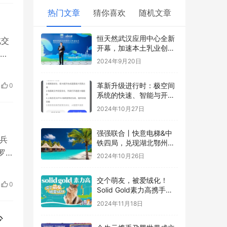
热门文章
猜你喜欢
随机文章
恒天然武汉应用中心全新
北交
开幕，加速本土乳业创新
不
升级
2024年9月20日
革新升级进行时：极空间
0
系统的快速、智能与开放
之路
2024年10月27日
强强联合丨快意电梯&中
兵
铁四局，兑现湖北鄂州新
罗
城安居梦
2024年10月26日
交个萌友，被爱绒化！
0
Solid Gold素力高携手华
南农业大学举办校园公益
2024年11月18日
活动，共同关爱流浪动
少
物！