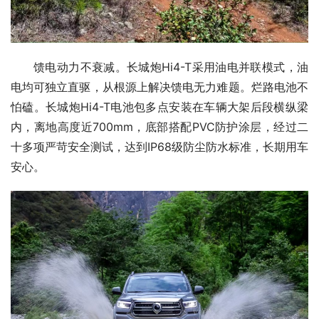
馈电动力不衰减。长城炮Hi4-T采用油电并联模式，油
电均可独立直驱，从根源上解决馈电无力难题。烂路电池不
怕磕。长城炮Hi4-T电池包多点安装在车辆大架后段横纵梁
内，离地高度近700mm，底部搭配PVC防护涂层，经过二
十多项严苛安全测试，达到IP68级防尘防水标准，长期用车
安心。