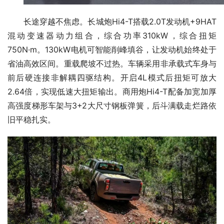
长途穿越不焦虑。长城炮Hi4-T搭载2.0T发动机+9HAT
混动变速器动力组合，综合功率310kW，综合扭矩
750N·m。130kW电机可智能削峰填谷，让发动机始终处于
省油高效区间。重载爬坡不过热。车辆采用非承载式车身与
前后硬连接非解耦四驱结构。开启4L模式后扭矩可放大
2.64倍，实现低速大扭矩输出。商用炮Hi4-T配备加宽加厚
高强度梯形车架与3+2大尺寸钢板弹簧，后斗满载走烂路依
旧平稳扎实。