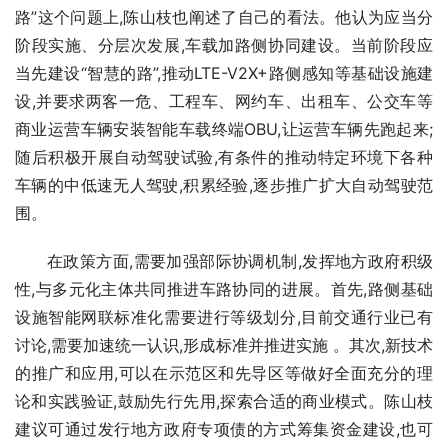
路”这个问题上,陈山枝也阐述了自己的看法。他认为应当分
阶段实施、分层次发展,车载加路侧协同建设。当前阶段应
当先建设“智慧的路”,推动LTE-V2X+路侧感知等基础设施建
设,并要求两客一危、工程车、网约车、出租车、公交车等
商业运营车辆安装智能车载终端OBU,让运营车辆先跑起来;
随后积极开展自动驾驶试验,有条件的推动特定环境下各种
车辆的中低速无人驾驶,积累经验,逐步推广扩大自动驾驶范
围。
在政策方面,需要加强部际协调机制,发挥地方政府积级
性,与多元化主体共同推进车路协同的进展。首先,路侧基础
设施智能网联标准化需要进行等级划分,目前交通行业已有
讨论,需要加速统一认识,形成标准并推进实施 。其次,新技术
的推广和应用,可以在示范区和先导区等做好全面充分的理
论和实践验证,鼓励先行先用,探索合适的商业模式。陈山枝
建议可通过发行地方政府专项债的方式筹集资金建设,也可