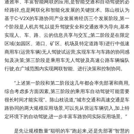
通效率、丰富智能网联的应用,是智能交通和自动驾驶的必
经路径,也是网联化和智能化发展的关键技术。陈山枝认为
基于C-V2X的车路协同产业发展将经历三个发展阶段,第一
个阶段是人机共驾,以提升驾驶安全和交通效率为导向,基本
实现人、车、路、云的信息共享与交互,;第二阶段是在限定
区域(如园区、港口、矿区、机场及特定道路等)进行中低速
商用车(运营车辆)无人驾驶试运营,实现车车与车路的协同感
知及决策;第三阶段是乘用车无人驾驶及高速公路车辆编队
行驶,在广域范围内实现网联智能、进行决策和控制协同。
“上述第一阶段和第二阶段这几年都会率先部署和商用,
综合考虑多方面因素,第三阶段的乘用车自动驾驶可能需要
很长时间才能实现”。陈山枝说道,“城市交通和高速交通是车
路协同的两大规模应用场景,可以先从营运车辆切入,加上特
定环境下的自动驾驶,进一步丰富车路协同实际应用场景。”
是先让规模数量“聪明的车”跑起来,还是先部署“智慧的