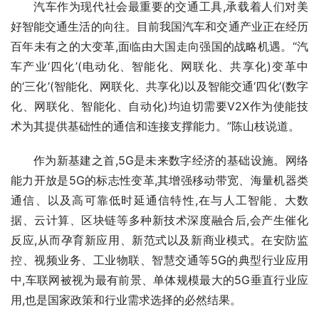
汽车作为现代社会最重要的交通工具,承载着人们对美
好智能交通生活的向往。目前我国汽车和交通产业正在经历
百年未有之的大变革,面临由大国走向强国的战略机遇。“汽
车产业‘四化’(电动化、智能化、网联化、共享化)变革中
的‘三化’(智能化、网联化、共享化)以及智能交通‘四化’(数字
化、网联化、智能化、自动化)均迫切需要V2X作为使能技
术为其提供基础性的通信和连接支撑能力。”陈山枝说道。
作为新基建之首,5G是未来数字经济的基础设施。网络
能力开放是5G的标志性变革,其增强移动带宽、海量机器类
通信、以及高可靠低时延通信特性,在与人工智能、大数
据、云计算、区块链等多种新技术深度融合后,会产生催化
反应,从而孕育新应用、新范式以及新商业模式。在安防监
控、视频业务、工业物联、智慧交通等5G的典型行业应用
中,车联网被视为最有前景、单体规模最大的5G垂直行业应
用,也是国家政策和行业需求选择的必然结果。