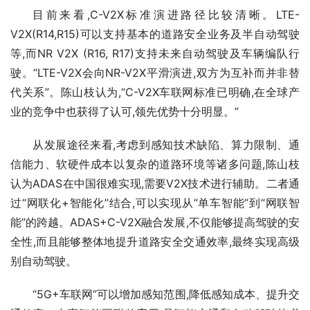
目前来看,C-V2X标准演进路径比较清晰。LTE-
V2X(R14,R15)可以支持基本的道路安全业务及半自动驾驶
等,而NR V2X (R16, R17)支持未来自动驾驶及车辆编队行
驶。“LTE-V2X会向NR-V2X平滑演进,双方为互补而并非替
代关系”。陈山枝认为,“C-V2X车联网标准已明确,在全球产
业的竞争中也获得了认可,领先优势十分明显。”
从发展途径来看,考虑到感知技术缺陷、算力限制、通
信能力、软硬件成本以复杂的道路环境等诸多问题,陈山枝
认为ADAS在中国很难实现,需要V2X技术进行辅助。二者通
过“网联化+智能化”结合,可以实现从“单车智能”到“网联智
能”的跨越。ADAS+C-V2X融合发展,不仅能够提高驾驶的安
全性,而且能够整体地提升道路安全交通效率,最终实现高级
别自动驾驶。
“5G+车联网”可以增加感知范围,降低感知成本、提升交