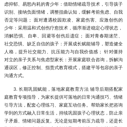
虑抑郁、易怒内耗的青少年：借助情绪疏导技术，引导孩子
识别、接纳负面情绪，调整扭曲认知，缓解考前焦虑、自我
否定等问题； 面对遭遇校园欺凌、家庭伤害、应激创伤的
少年：采用温和式创伤疗愈技术，循序渐进稳定心理状态，
消解恐惧、自卑、回避等创伤后遗症； 面对青春期迷茫、
社交恐惧、缺乏自信的孩子：开展成长赋能辅导，塑造健全
人格，提升社交能力、抗压能力与自我价值感； 针对僵持
对立的亲子关系与焦虑型家长：开展家庭联合咨询，拆解沟
通误区，修正控制、指责式教育模式，搭建平等包容的亲子
沟通方式。
3. 长期巩固赋能，落地家庭教育方法 辅导后期搭配家
庭教育专项指导，为家长提供可落地的日常沟通技巧、情绪
引导方法，配套心理练
习
、家庭互动任务。帮助家长把咨询
学到的方式融入日常生活，持续巩固孩子心理状态，防止亲
子矛盾、情绪问题反复。无论是短期考前压力疏导，还是长