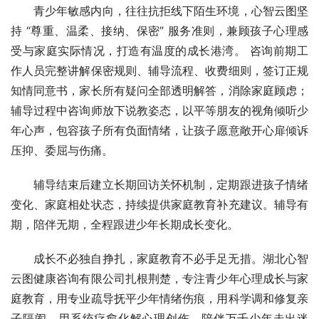
青少年敏感内向，往往抗拒线下陌生环境，心智云图坚
持 “尊重、温柔、接纳、保密” 服务准则，兼顾孩子心理感
受与家庭实际情况，打造有温度的成长港湾。 咨询前期工
作人员完整讲解保密规则、辅导流程、收费细则，签订正规
知情同意书，家长所有疑问全部透明解答，消除家庭顾虑；
辅导过程中咨询师放下说教姿态，以平等朋友的视角倾听少
年心声，包容孩子所有负面情绪，让孩子愿意敞开心扉倾诉
压抑、委屈与伤痛。
辅导结束后建立长期回访关怀机制，定期跟进孩子情绪
变化、家庭相处状态，持续提供家庭教育补充建议。辅导有
期，陪伴无期，全程跟进少年长期成长变化。
成长不必独自挣扎，家庭教育不必手足无措。湖北心智
云图健康咨询有限公司扎根荆楚，专注青少年心理成长与家
庭教育，用专业疏导抚平少年情绪伤痕，用科学调和修复亲
子隔阂，用系统疗愈化解心理创伤，陪伴万千少年走出迷