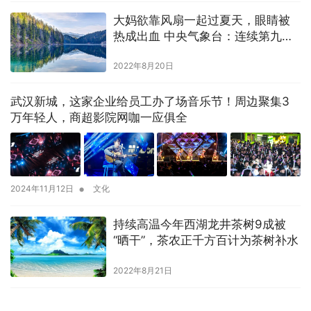
大妈欲靠风扇一起过夏天，眼睛被
热成出血 中央气象台：连续第九天
发布最高级别高温预警
2022年8月20日
武汉新城，这家企业给员工办了场音乐节！周边聚集3
万年轻人，商超影院网咖一应俱全
•
2024年11月12日
文化
持续高温今年西湖龙井茶树9成被
“晒干”，茶农正千方百计为茶树补水
2022年8月21日