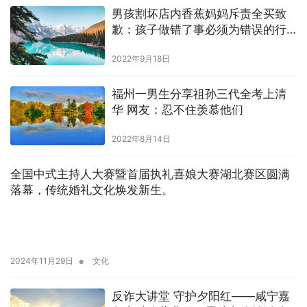
男孩割坏店内香蕉妈妈斥责全买致
歉：孩子做错了事必须为错误的行
为付出代价
2022年9月18日
福州一男生分享祖孙三代全考上清
华 网友：忍不住羡慕他们
2022年8月14日
全国中式主持人大赛暨首届执礼喜娘大赛湖北赛区圆满
落幕，传统婚礼文化焕发新生。
•
2024年11月29日
文化
反诈大讲堂 守护夕阳红——咸宁嘉