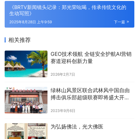
《BRTV新闻镜头记录：郑光荣吆喝，传承传统文化的
生动写照》
2025年8月28日 上午9:59
下一篇
相关推荐
GEO技术领航 全链安全护航AI营销
赛道迎科创新力量
2026年2月7日
绿林山风景区联合武林风中国自由
搏击俱乐部超级联赛即将盛大开
幕！
2023年9月6日
为弘扬佛法，光大佛医