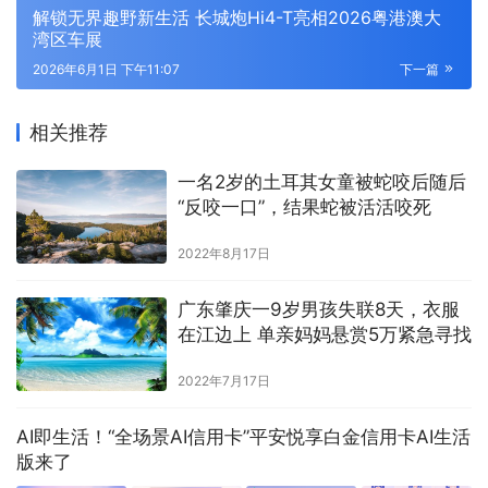
解锁无界趣野新生活 长城炮Hi4-T亮相2026粤港澳大
湾区车展
2026年6月1日 下午11:07
下一篇
相关推荐
一名2岁的土耳其女童被蛇咬后随后
“反咬一口”，结果蛇被活活咬死
2022年8月17日
广东肇庆一9岁男孩失联8天，衣服
在江边上 单亲妈妈悬赏5万紧急寻找
2022年7月17日
AI即生活！“全场景AI信用卡”平安悦享白金信用卡AI生活
版来了